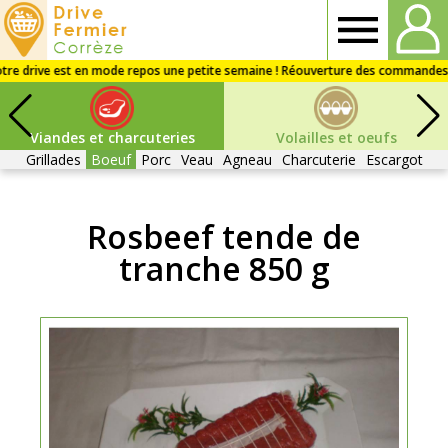
Drive
fermier
Viandes et charcuteries
Volailles et oeufs
Corrèze
Grillades
Boeuf
Porc
Veau
Agneau
Charcuterie
Escargot
Rosbeef tende de
tranche 850 g