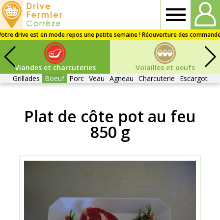
Drive
fermier
Viandes et charcuteries
Volailles et oeufs
Corrèze
Grillades
Boeuf
Porc
Veau
Agneau
Charcuterie
Escargot
Plat de côte pot au feu
850 g