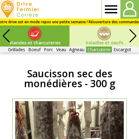
Drive
fermier
Viandes et charcuteries
Volailles et oeufs
Corrèze
Grillades
Boeuf
Porc
Veau
Agneau
Charcuterie
Escargot
Saucisson sec des
monédières - 300 g