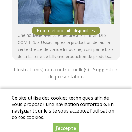
Une nouvelle aventure débute à la FERME DES
COMBES, à Ussac, après la production de lait, la
vente directe de viande limousine, voici par le biais
de la Laiterie de Lilly une production de produits…
Ce site utilise des cookies techniques afin de
Conditions Générales de Vente
I
Mentions
vous proposer une navigation confortable. En
légales
I
Protection des données personnelles
naviguant sur le site vous acceptez l’utilisation
© 2019-2025 Drive fermier Corrèze. Réalisation
de ces cookies.
Dynapse - Partenaire numérique des circuit
J’accepte
courts.