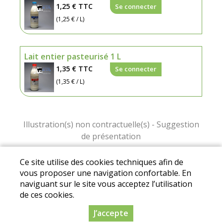
1,25 €
TTC
Se connecter
(1,25 € / L)
Lait entier pasteurisé 1 L
1,35 €
TTC
Se connecter
(1,35 € / L)
Ce site utilise des cookies techniques afin de
Conditions Générales de Vente
I
Mentions
vous proposer une navigation confortable. En
légales
I
Protection des données personnelles
naviguant sur le site vous acceptez l’utilisation
© 2019-2025 Drive fermier Corrèze. Réalisation
de ces cookies.
Dynapse - Partenaire numérique des circuit
J’accepte
courts.