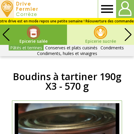
Drive
fermier
Epicerie salée
Epicerie sucrée
Corrèze
Pâtés et terrines
Conserves et plats cuisinés
Condiments
Condiments, huiles et vinaigres
Boudins à tartiner 190g
X3 - 570 g