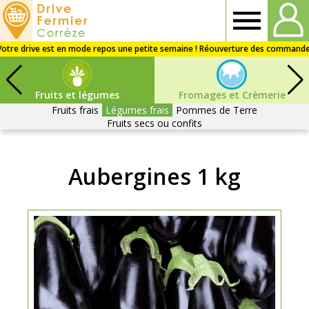
Drive
fermier
Fruits et légumes
Fromages et Crèmerie
Corrèze
Fruits frais
Légumes frais
Pommes de Terre
Fruits secs ou confits
Aubergines 1 kg