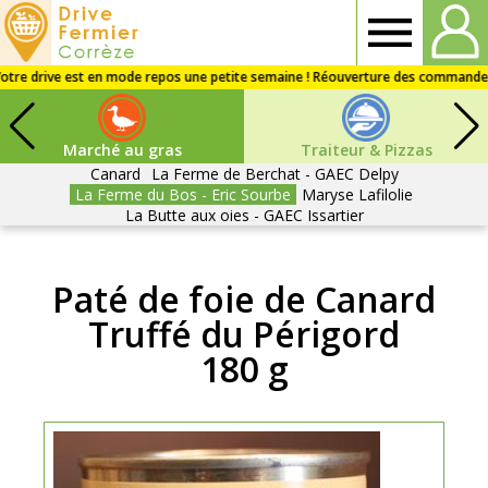
Drive
fermier
Marché au gras
Traiteur & Pizzas
Corrèze
Canard
La Ferme de Berchat - GAEC Delpy
La Ferme du Bos - Eric Sourbe
Maryse Lafilolie
La Butte aux oies - GAEC Issartier
Paté de foie de Canard
Truffé du Périgord
180 g