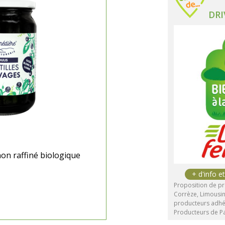
DRI
non raffiné biologique
Proposition de pr
Corrèze, Limousin 
producteurs adhé
Producteurs de Pa