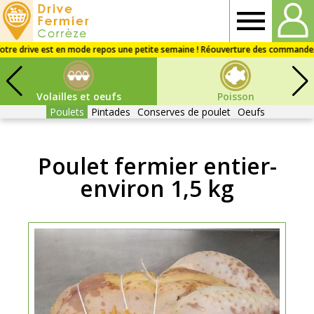
Drive
fermier
Volailles et oeufs
Poisson
Corrèze
Poulets
Pintades
Conserves de poulet
Oeufs
Poulet fermier entier-
environ 1,5 kg