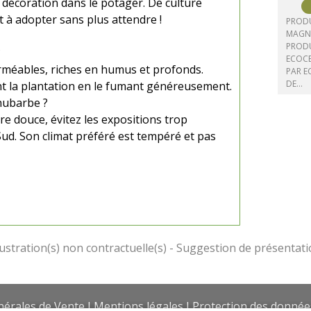
 décoration dans le potager. De culture
 à adopter sans plus attendre !
PRODU
MAGNU
PRODU
?
ECOCE
erméables, riches en humus et profonds.
PAR E
DE…
nt la plantation en le fumant généreusement.
rhubarbe ?
e douce, évitez les expositions trop
Sud. Son climat préféré est tempéré et pas
nérales de Vente
I
Mentions légales
I
Protection des donnée