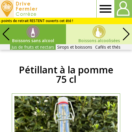
Drive
fermier
Boissons sans alcool
Boissons alcoolisées
Corrèze
Jus de fruits et nectars
Sirops et boissons
Cafés et thés
Pétillant à la pomme
75 cl