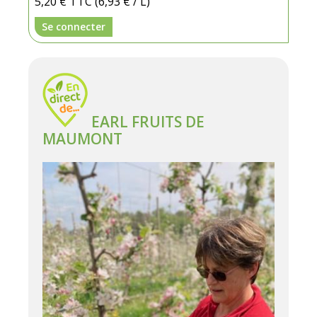
5,20 €
TTC
(6,93 € / L)
Se connecter
EARL FRUITS DE
MAUMONT