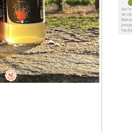
Sur l'
de va
Mairac
Jonago
Fuji.D