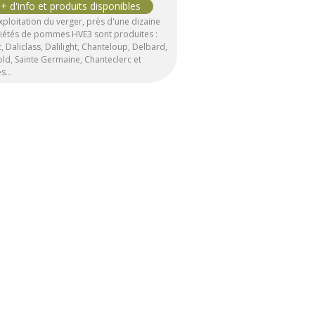
exploitation du verger, près d'une dizaine
riétés de pommes HVE3 sont produites :
, Daliclass, Dalilight, Chanteloup, Delbard,
ld, Sainte Germaine, Chanteclerc et
es…