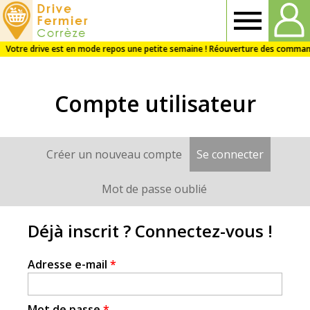
Drive
fermier
Compte utilisateur
Corrèze
Créer un nouveau compte
Se connecter
(onglet a
Onglets
principaux
Mot de passe oublié
Déjà inscrit ? Connectez-vous !
Adresse e-mail
*
Mot de passe
*