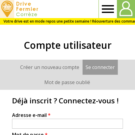
Drive
fermier
Compte utilisateur
Corrèze
Créer un nouveau compte
Se connecter
(onglet a
Onglets
principaux
Mot de passe oublié
Déjà inscrit ? Connectez-vous !
Adresse e-mail
*
Mot de passe
*