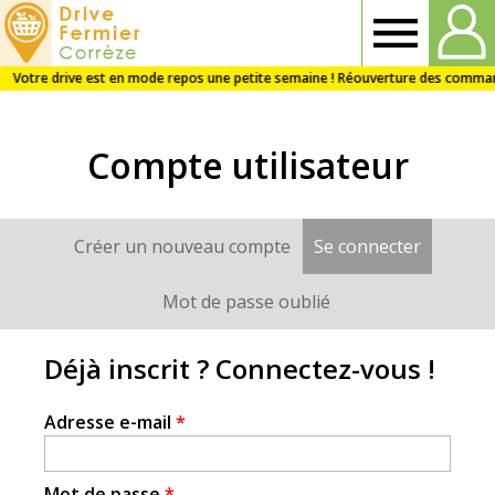
Drive
fermier
Compte utilisateur
Corrèze
Créer un nouveau compte
Se connecter
(onglet a
Onglets
principaux
Mot de passe oublié
Déjà inscrit ? Connectez-vous !
Adresse e-mail
*
Mot de passe
*